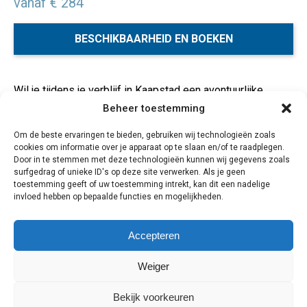
vanaf € 284
BESCHIKBAARHEID EN BOEKEN
Wil je tijdens je verblijf in Kaapstad een avontuurlijke
belevenis van ongekend formaat beleven? Dan is
Beheer toestemming
kooiduiken met witte haaien in Gansbaai de ultieme
Om de beste ervaringen te bieden, gebruiken wij technologieën zoals
ervaring! De boot heeft een zeer sterke kooi gevestigd
cookies om informatie over je apparaat op te slaan en/of te raadplegen.
aan de zeekant van de boot. De witte haaien zwemmen
Door in te stemmen met deze technologieën kunnen wij gegevens zoals
namelijk vlak onder het wateroppervlak. Dus je hoeft
surfgedrag of unieke ID's op deze site verwerken. Als je geen
toestemming geeft of uw toestemming intrekt, kan dit een nadelige
alleen maar je hoofd onder water te stoppen om de
invloed hebben op bepaalde functies en mogelijkheden.
enorme witte haaien met wijd opengesperde mond aan te
zien komen zwemmen.
Accepteren
1 dagen
Weiger
Bekijk voorkeuren