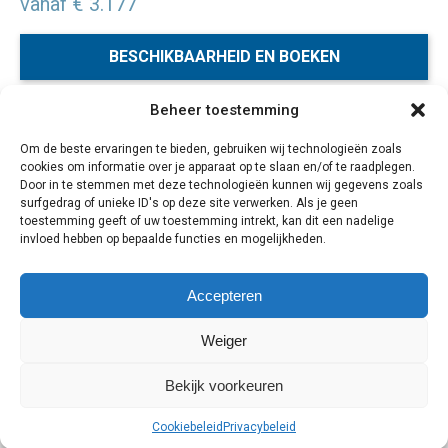
vanaf € 3.177
BESCHIKBAARHEID EN BOEKEN
Beheer toestemming
Ontdek tijdens deze schitterende individuele auto
Om de beste ervaringen te bieden, gebruiken wij technologieën zoals
rondreis de big 5 in Timbavati/Kruger, Panorama route,
cookies om informatie over je apparaat op te slaan en/of te raadplegen.
authentiek Swaziland, de nijlpaarden in St. Lucia, de
Door in te stemmen met deze technologieën kunnen wij gegevens zoals
majestueuze Drakensbergen, strand dag aan de Indische
surfgedrag of unieke ID's op deze site verwerken. Als je geen
toestemming geeft of uw toestemming intrekt, kan dit een nadelige
Oceaan, de olifanten en wildlife in Addo, Tuinroute,
invloed hebben op bepaalde functies en mogelijkheden.
struisfvogelhoofdstad Oudtshoorn, Route 62,
Stellenbosch en Kaapstad.
Accepteren
23 dagen
Weiger
Bekijk voorkeuren
Cookiebeleid
Privacybeleid
Cookiebeleid
Privacybeleid